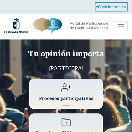
Pasar
Iniciar sesión
al
contenido
principal
Toggle
naviga
Tu opinión importa
¡PARTICIPA!
Procesos participativos