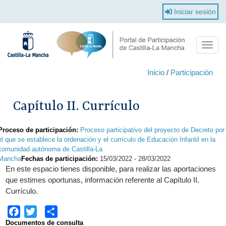
Pasar
Iniciar sesión
al
contenido
principal
Toggle
naviga
Inicio
/
Participación
Capítulo II. Currículo
Proceso de participación:
Proceso participativo del proyecto de Decreto por
el que se establece la ordenación y el currículo de Educación Infantil en la
comunidad autónoma de Castilla-La
Mancha
Fechas de participación:
15/03/2022
-
28/03/2022
En este espacio tienes disponible, para realizar las aportaciones
que estimes oportunas, información referente al Capítulo II.
Currículo.
Facebook
Twitter
Share
Documentos de consulta