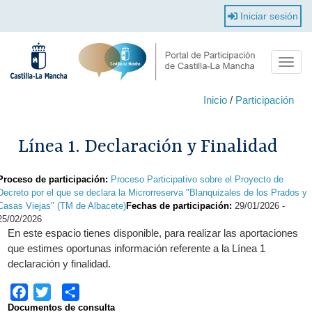
Pasar
Iniciar sesión
al
contenido
principal
Toggle
naviga
Inicio
/
Participación
Línea 1. Declaración y Finalidad
Proceso de participación:
Proceso Participativo sobre el Proyecto de
Decreto por el que se declara la Microrreserva "Blanquizales de los Prados y
Casas Viejas" (TM de Albacete)
Fechas de participación:
29/01/2026
-
25/02/2026
En este espacio tienes disponible, para realizar las aportaciones
que estimes oportunas información referente a la Línea 1
declaración y finalidad.
Facebook
Twitter
Share
Documentos de consulta