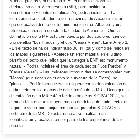
Muchas gracias y buen trabajo. En el artículo 1 sobre la
declaración de la Microrreserva (MR), para facilitar su
entendimiento y centrar su ubicación, podría incluirse: - La
localización concreta dentro de la provincia de Albacete: incluir
que se localiza dentro del término municipal de Albacete y una
referencia cardinal respecto a la ciudad de Albacete. - Que la
delimitación de la MR está compuesta por dos sectores: siendo
uno de ellos "Los Prados" y el otro "Casas Viejas". En el Anejo 1:
- En el texto se ha de indicar huso 30 "N" (tal y como se indica en
los mapas siguientes). - Aparece un error material en el último
párrafo del texto que indica que la categoría ENP es: monumento
natural. - Podría incluirse el área de cada sector ("Los Pardos" y
"Casas Viejas"). - Las imágenes introducidas se corresponden con
"Mapas" (que tienen en cuenta la curvatura de la Tierra), no
"planos". - Podría introducirse la etiqueta con la denominación de
cada sector en los mapas de delimitación de la MR. - Dado que la
delimitación de la MR está referida a parcelas SIGPAC 2022, se
echa en falta que se incluyan mapas de detalle de cada sector en
el que se visualicen conjuntamente las parcelas SIGPAC y el
perímetro de la MR. De esta manera, se facilitaría su
identificación y localización por parte de los propietarios de las
parcelas.