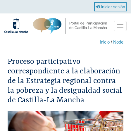
Pasar
Iniciar sesión
al
contenido
principal
Toggl
navig
Inicio
/
Node
Proceso participativo
correspondiente a la elaboración
de la Estrategia regional contra
la pobreza y la desigualdad social
de Castilla-La Mancha