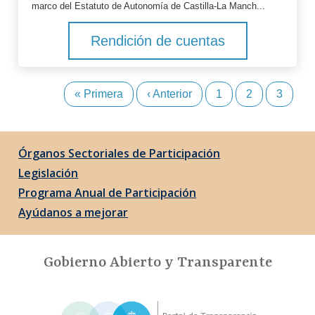
marco del Estatuto de Autonomía de Castilla-La Manch...
Rendición de cuentas
Primera
« Primera
Página
‹ Anterior
Page
1
Page
2
Página
3
Paginación
página
anterior
actual
Órganos Sectoriales de Participación
Legislación
Programa Anual de Participación
Ayúdanos a mejorar
Gobierno Abierto y Transparente