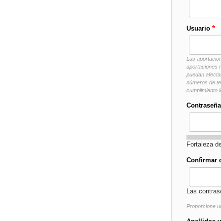
Usuario
Las aportacion
aportaciones r
puedan afectar
números de tel
cumplimiento l
Contraseña
Fortaleza d
Confirmar 
Las contras
Proporcione u