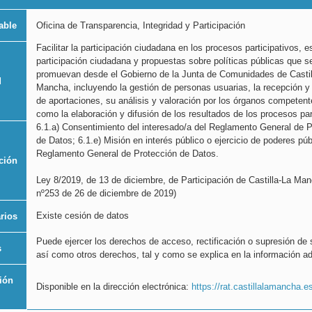
able
Oficina de Transparencia, Integridad y Participación
Facilitar la participación ciudadana en los procesos participativos, 
participación ciudadana y propuestas sobre políticas públicas que s
promuevan desde el Gobierno de la Junta de Comunidades de Castil
d
Mancha, incluyendo la gestión de personas usuarias, la recepción y
de aportaciones, su análisis y valoración por los órganos competent
como la elaboración y difusión de los resultados de los procesos par
6.1.a) Consentimiento del interesado/a del Reglamento General de P
de Datos; 6.1.e) Misión en interés público o ejercicio de poderes púb
Reglamento General de Protección de Datos.
ción
Ley 8/2019, de 13 de diciembre, de Participación de Castilla-La M
nº253 de 26 de diciembre de 2019)
Existe cesión de datos
arios
Puede ejercer los derechos de acceso, rectificación o supresión de 
s
así como otros derechos, tal y como se explica en la información ad
ión
Disponible en la dirección electrónica:
https://rat.castillalamancha.e
l