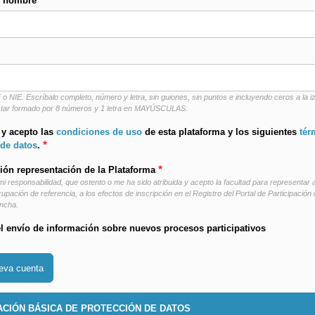
y nombre
 o NIE. Escríbalo completo, número y letra, sin guiones, sin puntos e incluyendo ceros a la i
tar formado por 8 números y 1 letra en MAYÚSCULAS.
 y acepto las
condiciones de uso
de esta plataforma y los siguientes
tér
 de datos
.
ión representación de la Plataforma
mi responsabilidad, que ostento o me ha sido atribuida y acepto la facultad para representar a
upación de referencia, a los efectos de inscripción en el Registro del Portal de Participació
ancha.
l envío de información sobre nuevos procesos participativos
CIÓN BÁSICA DE PROTECCIÓN DE DATOS