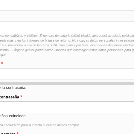
es son públicas y visibles. El nombre de usuario (alias) elegido aparecerá asociado pública
ealizadas y en los informes de la fase de retorno. No incluyas datos personales innecesario
 a tu privacidad o a la de terceros: DNI, direcciones postales, direcciones de correo electró
éfono. El órgano gestor podrá editar usuarios que contengan estos datos personales para ga
egal.
e la contraseña:
contraseña
eñas coinciden:
na contraseña para la cuenta nueva en ambos campos.