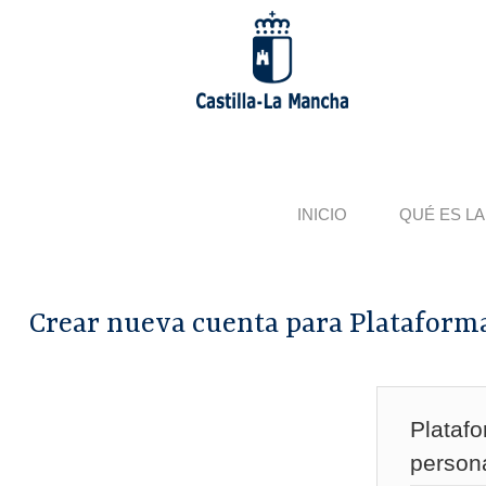
Pasar
al
contenido
principal
INICIO
QUÉ ES LA
Crear nueva cuenta para Plataform
Plataf
persona