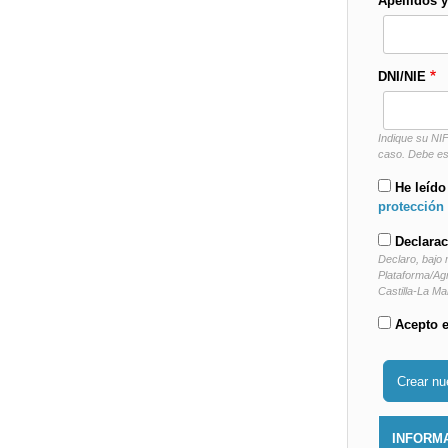
Apellidos 
DNI/NIE
Indique su NIF
caso. Debe es
He leído
protección
Declarac
Declaro, bajo 
Plataforma/Agr
Castilla-La M
Acepto e
INFORMA