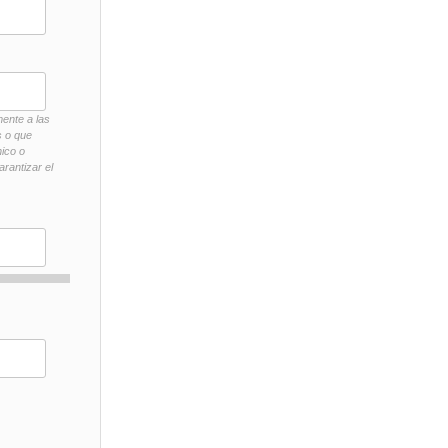
mente a las
s o que
nico o
rantizar el