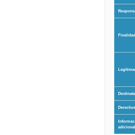
Respons
Finalida
Legitima
Destinat
Derecho
Informac
adiciona