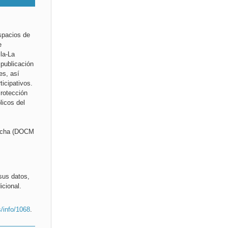
espacios de
e
la-La
 publicación
es, así
ticipativos.
rotección
licos del
ancha (DOCM
sus datos,
icional.
s/info/1068
.