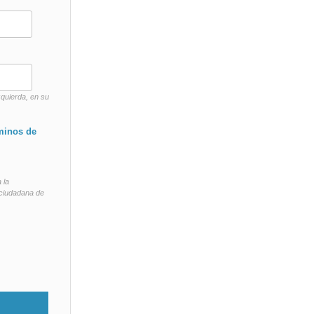
zquierda, en su
minos de
 la
n ciudadana de